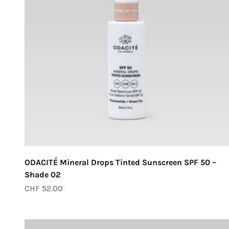
ODACITÉ Mineral Drops Tinted Sunscreen SPF 50 –
Shade 02
Angebot
CHF 52.00