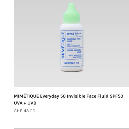
MIMÉTIQUE Everyday 50 Invisible Face Fluid SPF50
UVA + UVB
Angebot
CHF 43.00